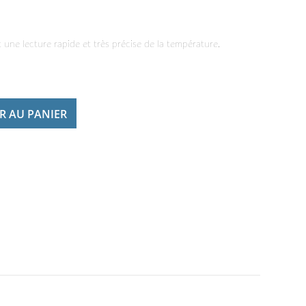
une lecture rapide et très précise de la température.
R AU PANIER