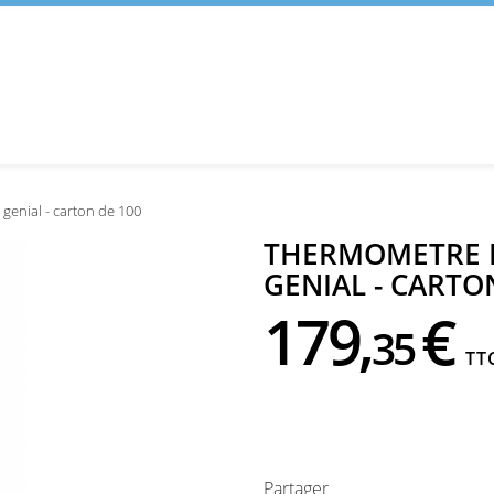
 genial - carton de 100
THERMOMETRE D
GENIAL - CARTO
179,
€
35
TT
Partager