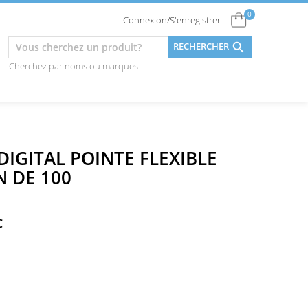
0
Connexion/S'enregistrer

RECHERCHER
Cherchez par noms ou marques
IGITAL POINTE FLEXIBLE
N DE 100
C