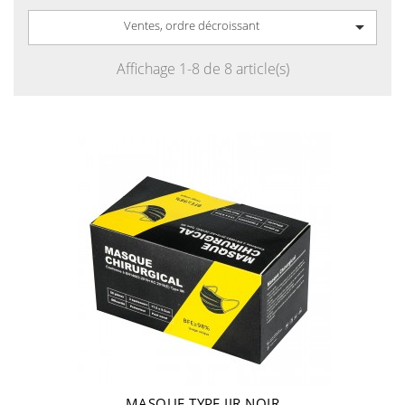

Ventes, ordre décroissant
Affichage 1-8 de 8 article(s)
MASQUE TYPE IIR NOIR