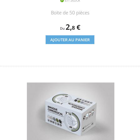
En Stock

Boite de 50 pièces
Prix
2,
€
8
Du
AJOUTER AU PANIER