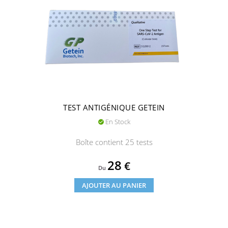
TEST ANTIGÉNIQUE GETEIN
En Stock

Boîte contient 25 tests
Prix
28
€
Du
AJOUTER AU PANIER