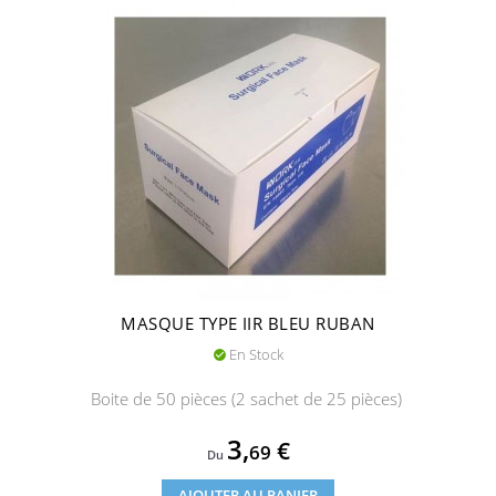
MASQUE TYPE IIR BLEU RUBAN
En Stock

Boite de 50 pièces (2 sachet de 25 pièces)
Prix
3,
€
69
Du
AJOUTER AU PANIER