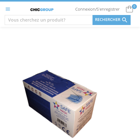
0
Connexion/S'enregistrer


RECHERCHER