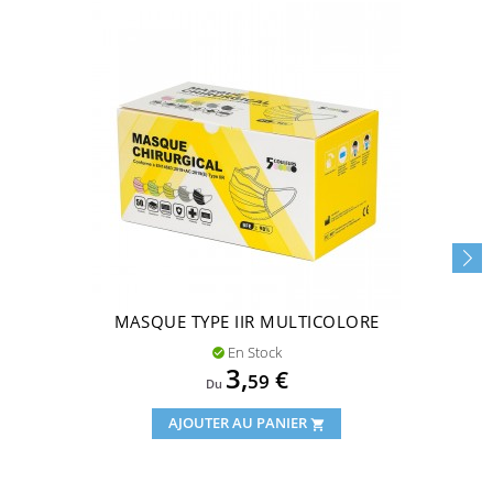
MASQUE TYPE IIR MULTICOLORE
En Stock

Prix
3,
€
59
Du
AJOUTER AU PANIER
shopping_cart