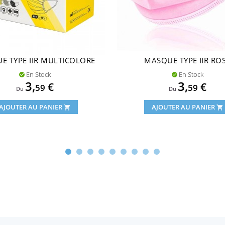
E TYPE IIR MULTICOLORE
MASQUE TYPE IIR RO
En Stock
En Stock


Prix
Prix
3,
3,
€
€
59
59
Du
Du
AJOUTER AU PANIER
AJOUTER AU PANIER
shopping_cart
shopping_cart