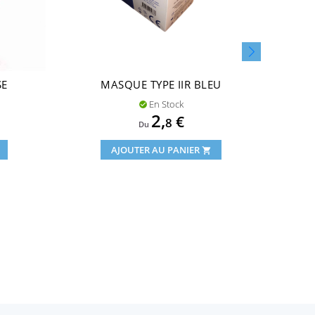
SE
MASQUE TYPE IIR BLEU
MASQ
En Stock

Prix
2,
€
8
Du
AJOUTER AU PANIER
shopping_cart