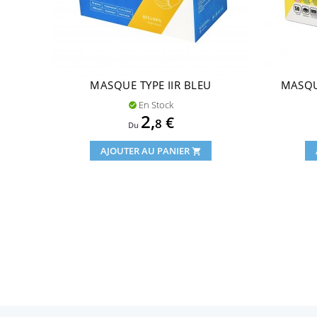
BAN
MASQUE TYPE IIR BLEU
MASQU
En Stock

Prix
2,
€
8
Du
AJOUTER AU PANIER
shopping_cart