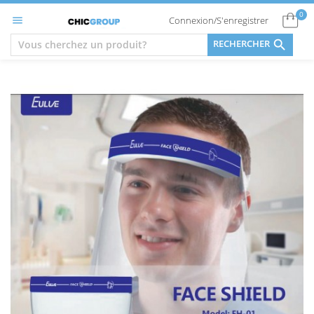
0
Connexion/S'enregistrer


RECHERCHER