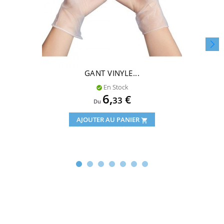
GANT VINYLE...
En Stock

Prix
6,
€
33
Du
AJOUTER AU PANIER
shopping_cart